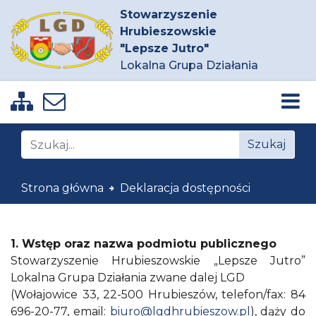
Stowarzyszenie
Hrubieszowskie
"Lepsze Jutro"
Lokalna Grupa Działania
Zobacz mapę strony
Napisz do nas
Znajdź na stronie
Szukaj
Strona główna
Deklaracja dostępności
1. Wstęp oraz nazwa podmiotu publicznego
Stowarzyszenie Hrubieszowskie „Lepsze Jutro”
Lokalna Grupa Działania zwane dalej LGD
(Wołajowice 33, 22-500 Hrubieszów, telefon/fax: 84
696-20-77, email:
biuro@lgdhrubieszow.pl
), dąży do